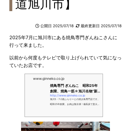
道旭川市】
公開日 2025/07/18
最終更新日 2025/07/18
2025年7月に旭川市にある焼鳥専門ぎんねこさんに
行って来ました。
以前から何度もテレビで取り上げられていて気になっ
ていたお店です。
www.ginneko.co.jp
焼鳥専門 ぎんねこ 昭和25年
創業、焼鳥一筋☆旭川名物“新
http://www.ginneko.co.jp
子焼き”のお店
旭川5・7小路ふらりーとの焼き鳥専門店です。
昭和25年創業、お肉は無冷凍！備長炭で直火焼
き！ 秘伝のタレを味わうまでは、素通りは許し
ませんぞ。