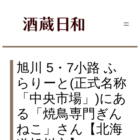
内
容
を
ス
キ
ッ
プ
旭川 5・7小路 ふ
らりーと(正式名称
「中央市場」)にあ
る「焼鳥専門ぎん
ねこ」さん【北海