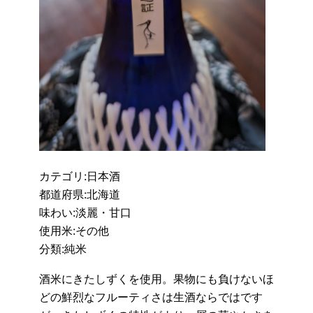
カテゴリ:日本酒
都道府県:北海道
味わい:淡麗・甘口
使用米:その他
分類:純米
酒米にきたしずくを使用。果物にも負けないほ
どの鮮烈なフルーティさは生酒ならではです