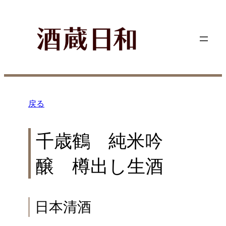
内
容
を
ス
キ
ッ
プ
戻る
千歳鶴 純米吟
醸 樽出し生酒
日本清酒