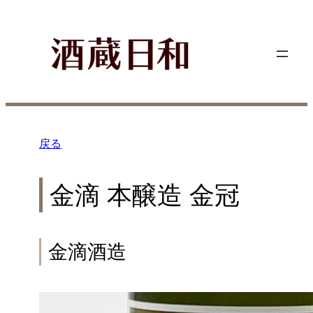
内
容
を
ス
キ
ッ
プ
戻る
金滴 本醸造 金冠
金滴酒造