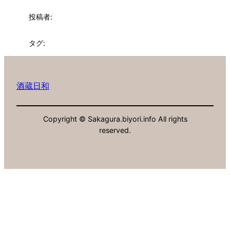
投稿者:
タグ:
酒蔵日和
Copyright © Sakagura.biyori.info All rights
reserved.