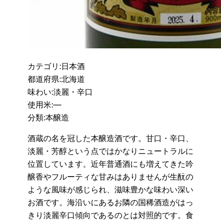
カテゴリ:日本酒
都道府県:北海道
味わい:淡麗・辛口
使用米:—
分類:本醸造
酒蔵の名を冠した本醸造酒です。甘口・辛口、
淡麗・芳醇という点ではかなりニュートラルに
位置しています。近年普通酒にも増えてきた吟
醸香やフルーティな甘みはありませんが生酛の
ような風味が感じられ、滋味豊かな味わい深い
お酒です。海沿いにあるお隣の国稀酒造がはっ
きり淡麗辛口傾向であるのとは対照的です。食