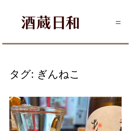
内
容
を
ス
キ
ッ
プ
タグ:
ぎんねこ