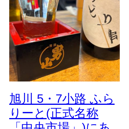
旭川 5・7小路 ふら
りーと(正式名称
「中央市場」)にあ