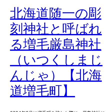
北海道随一の彫
刻神社と呼ばれ
る増毛厳島神社
（いつくしまじ
んじゃ）【北海
道増毛町】