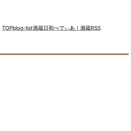
TOP
blog-list
酒蔵日和ぺでぃあ！
酒蔵RSS