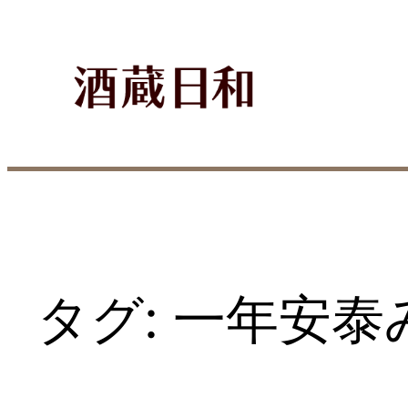
内
容
を
ス
キ
ッ
プ
タグ:
一年安泰