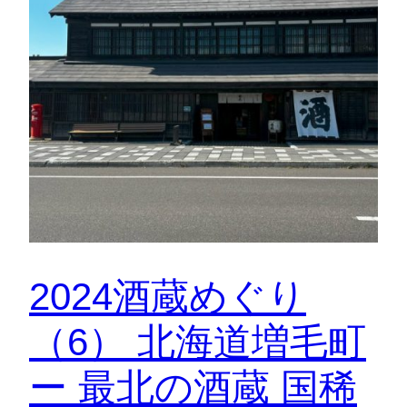
2024酒蔵めぐり
（6） 北海道増毛町
ー 最北の酒蔵 国稀