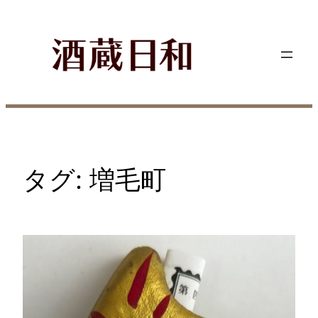
内
容
を
ス
キ
ッ
プ
タグ:
増毛町