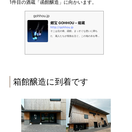
1件目の酒蔵「函館醸造」に向かいます。
gohhou.jp
郷宝 GOHHOU – 箱蔵
http://gohhou.jp
そこは北の南、函館。まっすぐな想いに満ち
た 蔵人たちが情熱を注ぐ。この地の水を尊
び、この地で米を育み、すべてを郷の宝で醸
す。輝きをまとった、まじりなき酒。
箱館醸造に到着です