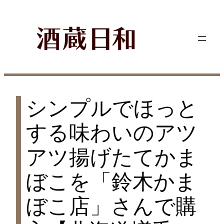
内
容
を
ス
キ
ッ
プ
シンプルでほっと
する味わいのアツ
アツ揚げたてかま
ぼこを「鈴木かま
ぼこ店」さんで購