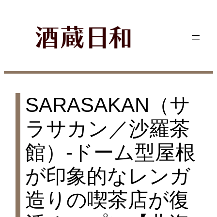
内
容
を
ス
キ
ッ
プ
SARASAKAN（サ
ラサカン／沙羅茶
館）-ドーム型屋根
が印象的なレンガ
造りの喫茶店が復