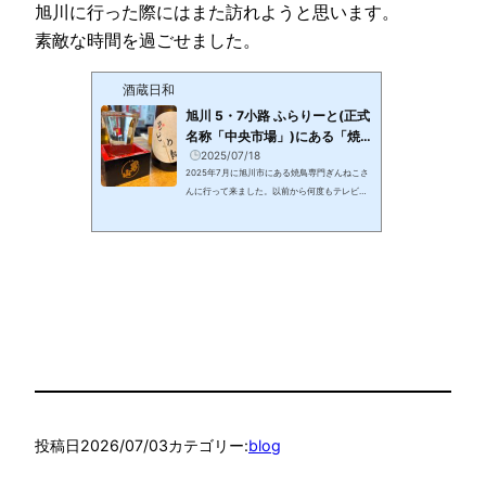
旭川に行った際にはまた訪れようと思います。
素敵な時間を過ごせました。
酒蔵日和
旭川 5・7小路 ふらりーと(正式
名称「中央市場」)にある「焼
鳥専門ぎんねこ」さん…
2025/07/18
2025年7月に旭川市にある焼鳥専門ぎんねこさ
んに行って来ました。以前から何度もテレビで
取り上げられていて気になっていたお店です。
お店の入り口です。ぎんねこさん旭川 5・7小路
ふらりーと店内へ13時から営業開始という事で
なるべく早くにと思って出かけました。お店に
ついたのは13時10分くらいでしょうか。お店に
入ると中はほぼ満席！でも、なんとか座る事が
できました。席に着くとお通しのキャベツの浅
漬けが運ばれて来ました。座った席の後ろには
黒板があり、「本日の品切れ」にはそろばんと
トロ皮と書かれています。お店の人気…
投稿日
2026/07/03
カテゴリー:
blog