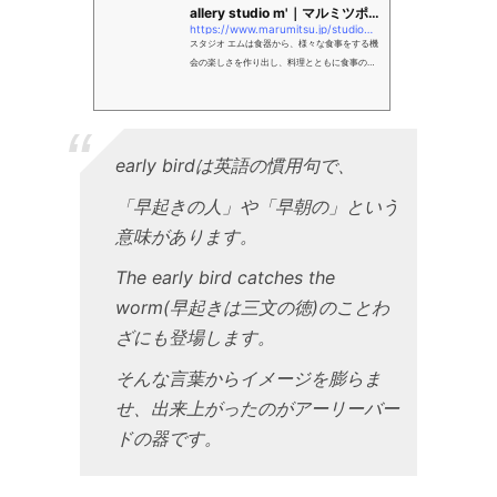
allery studio m'｜マルミツポ
https://www.marumitsu.jp/studiom/gallery/?id=820
テリ
スタジオ エムは食器から、様々な食事をする機
会の楽しさを作り出し、料理とともに食事の時
間をより楽しく豊かにという思いを込めて企画
デザインしています。
early birdは英語の慣用句で、
「早起きの人」や「早朝の」という
意味があります。
The early bird catches the
worm(早起きは三文の徳)のことわ
ざにも登場します。
そんな言葉からイメージを膨らま
せ、出来上がったのがアーリーバー
ドの器です。